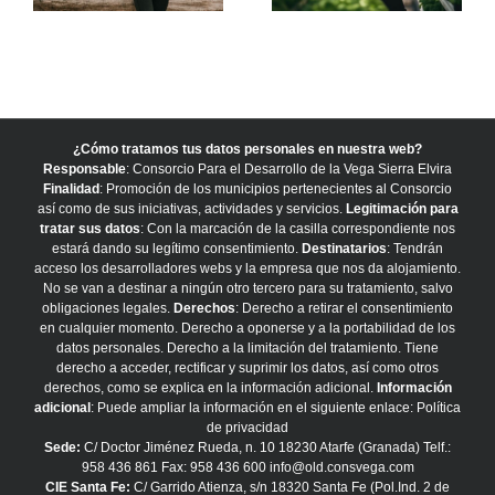
¿Cómo tratamos tus datos personales en nuestra web?
Responsable
: Consorcio Para el Desarrollo de la Vega Sierra Elvira
Finalidad
: Promoción de los municipios pertenecientes al Consorcio
así como de sus iniciativas, actividades y servicios.
Legitimación para
tratar sus datos
: Con la marcación de la casilla correspondiente nos
estará dando su legítimo consentimiento.
Destinatarios
: Tendrán
acceso los desarrolladores webs y la empresa que nos da alojamiento.
No se van a destinar a ningún otro tercero para su tratamiento, salvo
obligaciones legales.
Derechos
: Derecho a retirar el consentimiento
en cualquier momento. Derecho a oponerse y a la portabilidad de los
datos personales. Derecho a la limitación del tratamiento. Tiene
derecho a acceder, rectificar y suprimir los datos, así como otros
derechos, como se explica en la información adicional.
Información
adicional
: Puede ampliar la información en el siguiente enlace:
Política
de privacidad
Sede:
C/ Doctor Jiménez Rueda, n. 10 18230 Atarfe (Granada) Telf.:
958 436 861 Fax: 958 436 600 info@old.consvega.com
CIE Santa Fe:
C/ Garrido Atienza, s/n 18320 Santa Fe (Pol.Ind. 2 de