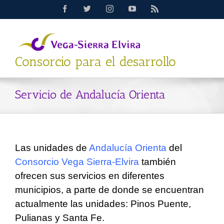
Saltar
Facebook
Twitter
Instagram
YouTube
Rss
al
contenido
Consorcio para el desarrollo
Servicio de Andalucía Orienta
Las unidades de
Andalucía Orienta
del
Consorcio Vega Sierra-Elvira
también
ofrecen sus servicios en diferentes
municipios, a parte de donde se encuentran
actualmente las unidades: Pinos Puente,
Pulianas y Santa Fe.