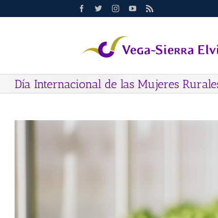
Saltar
Facebook
Twitter
Instagram
YouTube
Rss
al
contenido
Día Internacional de las Mujeres Rurale