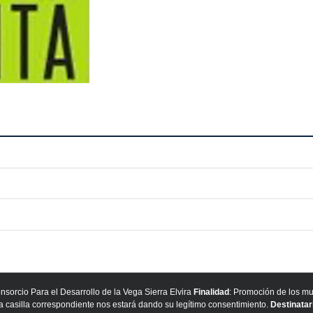
onsorcio Para el Desarrollo de la Vega Sierra Elvira
Finalidad
: Promoción de los mu
la casilla correspondiente nos estará dando su legítimo consentimiento.
Destinatar