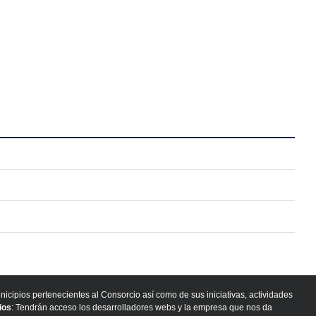
nicipios pertenecientes al Consorcio así como de sus iniciativas, actividades
ios
: Tendrán acceso los desarrolladores webs y la empresa que nos da