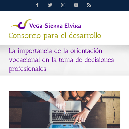
Saltar
Facebook
Twitter
Instagram
YouTube
Rss
al
contenido
Consorcio para el desarrollo
La importancia de la orientación
vocacional en la toma de decisiones
profesionales