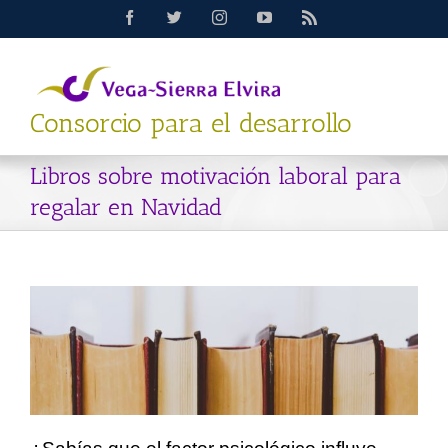
Saltar
Facebook
Twitter
Instagram
YouTube
Rss
al
contenido
Consorcio para el desarrollo
Libros sobre motivación laboral para
regalar en Navidad