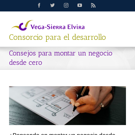
Saltar
Facebook
Twitter
Instagram
YouTube
Rss
al
contenido
Consorcio para el desarrollo
Consejos para montar un negocio
desde cero