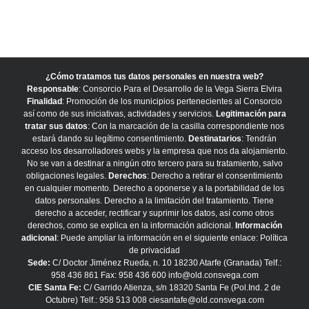
¿Cómo tratamos tus datos personales en nuestra web?
Responsable
: Consorcio Para el Desarrollo de la Vega Sierra Elvira
Finalidad
: Promoción de los municipios pertenecientes al Consorcio
así como de sus iniciativas, actividades y servicios.
Legitimación para
tratar sus datos
: Con la marcación de la casilla correspondiente nos
estará dando su legítimo consentimiento.
Destinatarios
: Tendrán
acceso los desarrolladores webs y la empresa que nos da alojamiento.
No se van a destinar a ningún otro tercero para su tratamiento, salvo
obligaciones legales.
Derechos
: Derecho a retirar el consentimiento
en cualquier momento. Derecho a oponerse y a la portabilidad de los
datos personales. Derecho a la limitación del tratamiento. Tiene
derecho a acceder, rectificar y suprimir los datos, así como otros
derechos, como se explica en la información adicional.
Información
adicional
: Puede ampliar la información en el siguiente enlace:
Política
de privacidad
Sede:
C/ Doctor Jiménez Rueda, n. 10 18230 Atarfe (Granada) Telf.:
958 436 861 Fax: 958 436 600 info@old.consvega.com
CIE Santa Fe:
C/ Garrido Atienza, s/n 18320 Santa Fe (Pol.Ind. 2 de
Octubre) Telf.: 958 513 008 ciesantafe@old.consvega.com