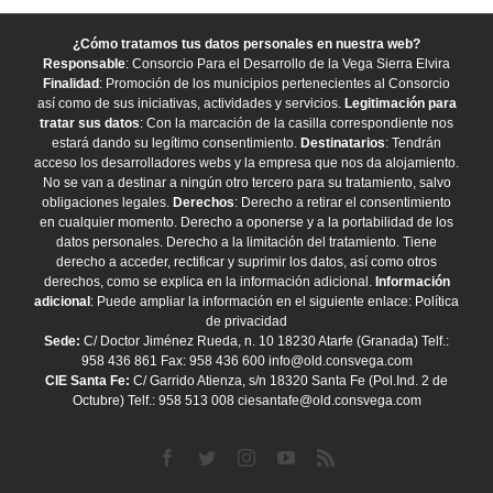
¿Cómo tratamos tus datos personales en nuestra web?
Responsable
: Consorcio Para el Desarrollo de la Vega Sierra Elvira
Finalidad
: Promoción de los municipios pertenecientes al Consorcio
así como de sus iniciativas, actividades y servicios.
Legitimación para
tratar sus datos
: Con la marcación de la casilla correspondiente nos
estará dando su legítimo consentimiento.
Destinatarios
: Tendrán
acceso los desarrolladores webs y la empresa que nos da alojamiento.
No se van a destinar a ningún otro tercero para su tratamiento, salvo
obligaciones legales.
Derechos
: Derecho a retirar el consentimiento
en cualquier momento. Derecho a oponerse y a la portabilidad de los
datos personales. Derecho a la limitación del tratamiento. Tiene
derecho a acceder, rectificar y suprimir los datos, así como otros
derechos, como se explica en la información adicional.
Información
adicional
: Puede ampliar la información en el siguiente enlace:
Política
de privacidad
Sede:
C/ Doctor Jiménez Rueda, n. 10 18230 Atarfe (Granada) Telf.:
958 436 861 Fax: 958 436 600 info@old.consvega.com
CIE Santa Fe:
C/ Garrido Atienza, s/n 18320 Santa Fe (Pol.Ind. 2 de
Octubre) Telf.: 958 513 008 ciesantafe@old.consvega.com
Facebook
Twitter
Instagram
YouTube
Rss