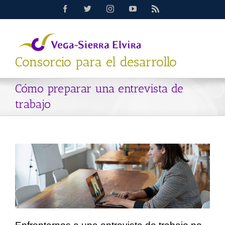
Saltar
Facebook
Twitter
Instagram
YouTube
Rss
al
contenido
Consorcio para el desarrollo
Cómo preparar una entrevista de
trabajo