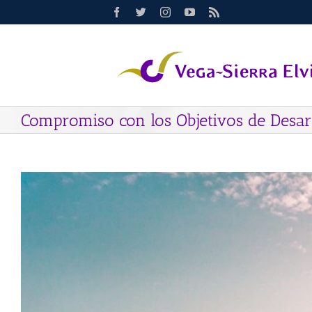
Saltar
Facebook
Twitter
Instagram
YouTube
Rss
al
contenido
Compromiso con los Objetivos de Desarr