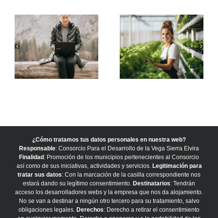
¿Cómo tratamos tus datos personales en nuestra web?
Responsable
: Consorcio Para el Desarrollo de la Vega Sierra Elvira
Finalidad
: Promoción de los municipios pertenecientes al Consorcio
así como de sus iniciativas, actividades y servicios.
Legitimación para
tratar sus datos
: Con la marcación de la casilla correspondiente nos
estará dando su legítimo consentimiento.
Destinatarios
: Tendrán
acceso los desarrolladores webs y la empresa que nos da alojamiento.
No se van a destinar a ningún otro tercero para su tratamiento, salvo
obligaciones legales.
Derechos
: Derecho a retirar el consentimiento