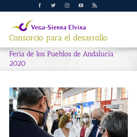
Saltar
Facebook
Twitter
Instagram
YouTube
Rss
al
contenido
Consorcio para el desarrollo
Feria de los Pueblos de Andalucía
2020