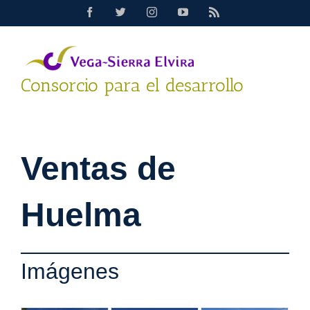
Saltar
Facebook
Twitter
Instagram
YouTube
Rss
al
contenido
Consorcio para el desarrollo
Ventas de
Huelma
Imágenes