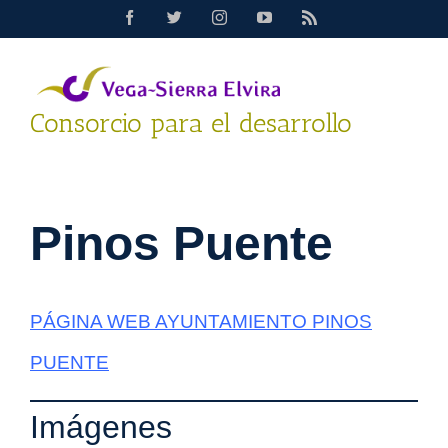
Saltar
Facebook
Twitter
Instagram
YouTube
Rss
al
contenido
Consorcio para el desarrollo
Pinos Puente
PÁGINA WEB AYUNTAMIENTO PINOS
PUENTE
Imágenes