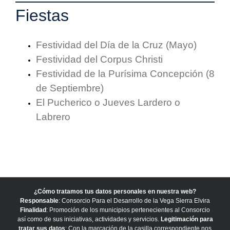
Fiestas
Festividad del Día de la Cruz (Mayo)
Festividad del Corpus Christi
Festividad de la Purísima Concepción (8
de Septiembre)
El Pucherico o Jueves Lardero o
Labrero
¿Cómo tratamos tus datos personales en nuestra web?
Responsable
: Consorcio Para el Desarrollo de la Vega Sierra Elvira
Finalidad
: Promoción de los municipios pertenecientes al Consorcio
así como de sus iniciativas, actividades y servicios.
Legitimación para
tratar sus datos
: Con la marcación de la casilla correspondiente nos