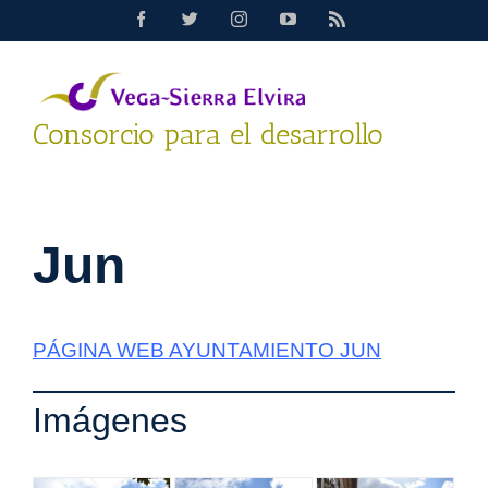
Saltar
Facebook
Twitter
Instagram
YouTube
Rss
al
contenido
Consorcio para el desarrollo
Jun
PÁGINA WEB AYUNTAMIENTO JUN
Imágenes