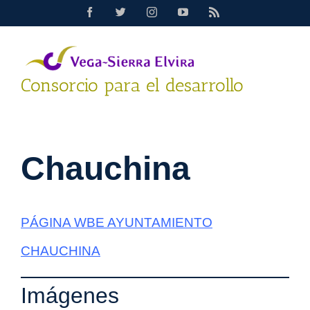
Saltar
Facebook
Twitter
Instagram
YouTube
Rss
al
contenido
Consorcio para el desarrollo
Chauchina
PÁGINA WBE AYUNTAMIENTO
CHAUCHINA
Imágenes