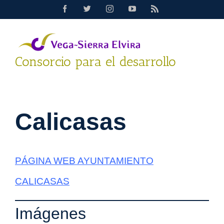
Saltar
Facebook
Twitter
Instagram
YouTube
Rss
al
contenido
Consorcio para el desarrollo
Calicasas
PÁGINA WEB AYUNTAMIENTO
CALICASAS
Imágenes