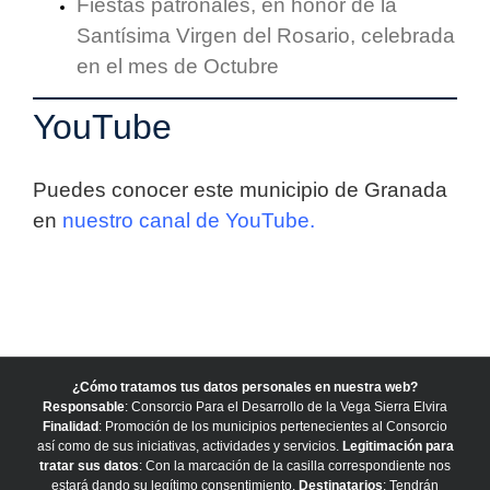
Fiestas patronales, en honor de la
Santísima Virgen del Rosario, celebrada
en el mes de Octubre
YouTube
Puedes conocer este municipio de Granada
en
nuestro canal de YouTube.
¿Cómo tratamos tus datos personales en nuestra web?
Responsable
: Consorcio Para el Desarrollo de la Vega Sierra Elvira
Finalidad
: Promoción de los municipios pertenecientes al Consorcio
así como de sus iniciativas, actividades y servicios.
Legitimación para
tratar sus datos
: Con la marcación de la casilla correspondiente nos
estará dando su legítimo consentimiento.
Destinatarios
: Tendrán