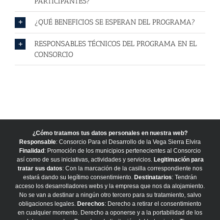
PARTICIPANTES?
¿QUÉ BENEFICIOS SE ESPERAN DEL PROGRAMA?
RESPONSABLES TÉCNICOS DEL PROGRAMA EN EL
CONSORCIO
¿Cómo tratamos tus datos personales en nuestra web?
Responsable
: Consorcio Para el Desarrollo de la Vega Sierra Elvira
Finalidad
: Promoción de los municipios pertenecientes al Consorcio
así como de sus iniciativas, actividades y servicios.
Legitimación para
tratar sus datos
: Con la marcación de la casilla correspondiente nos
estará dando su legítimo consentimiento.
Destinatarios
: Tendrán
acceso los desarrolladores webs y la empresa que nos da alojamiento.
No se van a destinar a ningún otro tercero para su tratamiento, salvo
obligaciones legales.
Derechos
: Derecho a retirar el consentimiento
en cualquier momento. Derecho a oponerse y a la portabilidad de los