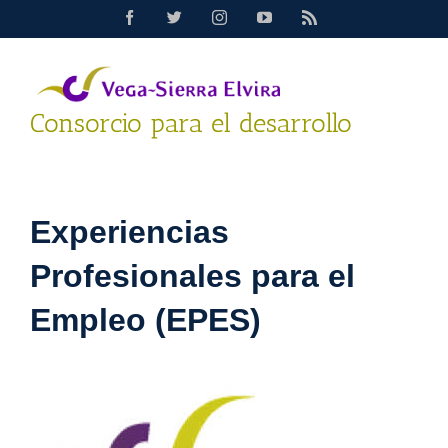
Saltar
Facebook
Twitter
Instagram
YouTube
Rss
al
contenido
Consorcio para el desarrollo
Experiencias
Profesionales para el
Empleo (EPES)