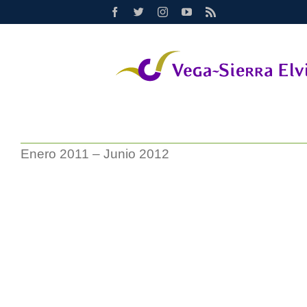
Saltar
Facebook
Twitter
Instagram
YouTube
Rss
al
contenido
Enero 2011 – Junio 2012