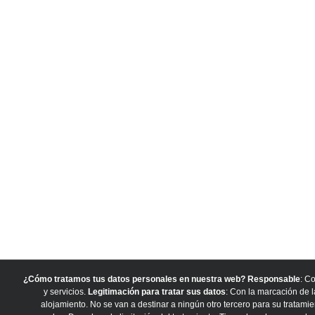
¿Cómo tratamos tus datos personales en nuestra web?
Responsable
: C
y servicios.
Legitimación para tratar sus datos
: Con la marcación de 
alojamiento. No se van a destinar a ningún otro tercero para su tratamie