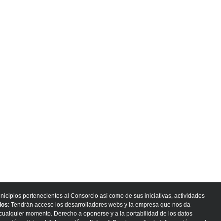
nicipios pertenecientes al Consorcio así como de sus iniciativas, actividades
ios
: Tendrán acceso los desarrolladores webs y la empresa que nos da
n cualquier momento. Derecho a oponerse y a la portabilidad de los datos