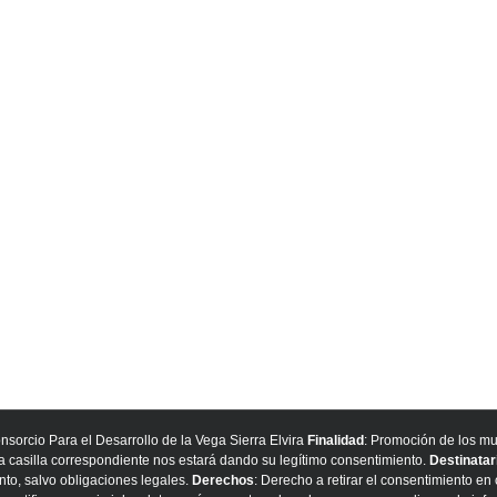
onsorcio Para el Desarrollo de la Vega Sierra Elvira
Finalidad
: Promoción de los mu
la casilla correspondiente nos estará dando su legítimo consentimiento.
Destinatar
nto, salvo obligaciones legales.
Derechos
: Derecho a retirar el consentimiento e