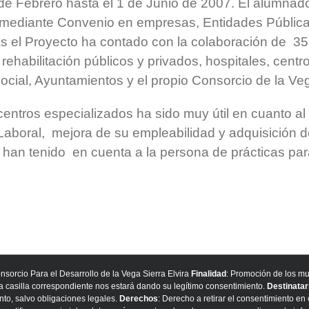
 de Febrero hasta el 1 de Junio de 2007. El alumnado
 mediante Convenio en empresas, Entidades Públicas
mas el Proyecto ha contado con la colaboración de 35
 rehabilitación públicos y privados, hospitales, centr
ocial, Ayuntamientos y el propio Consorcio de la Ve
 centros especializados ha sido muy útil en cuanto a
 Laboral, mejora de su empleabilidad y adquisición 
han tenido en cuenta a la persona de prácticas par
onsorcio Para el Desarrollo de la Vega Sierra Elvira
Finalidad
: Promoción de los mu
la casilla correspondiente nos estará dando su legítimo consentimiento.
Destinatar
nto, salvo obligaciones legales.
Derechos
: Derecho a retirar el consentimiento e