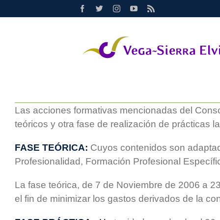
Saltar
Facebook
Twitter
Instagram
YouTube
Rss
al
contenido
Las acciones formativas mencionadas del Consorc
teóricos y otra fase de realización de prácticas l
FASE TEÓRICA:
Cuyos contenidos son adaptados
Profesionalidad, Formación Profesional Específic
La fase teórica, de 7 de Noviembre de 2006 a 2
el fin de minimizar los gastos derivados de la con