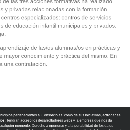
 de las tres acciones formativas ha realizado
 y privadas relacionadas con la formación
 centros especializados: centros de servicios
os de educación infantil municipales y privados,
ga.
l aprendizaje de las/os alumnas/os en prácticas y
de mayor conocimiento y práctica del mismo. En
a una contratación.
nicipios pertenecientes al Consorcio así como de sus iniciativas, actividades
ios
: Tendrán acceso los desarrolladores webs y la empresa que nos da
n cualquier momento. Derecho a oponerse y a la portabilidad de los datos