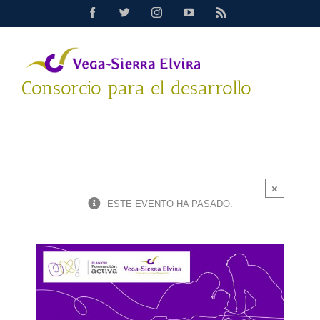
Saltar
Facebook
Twitter
Instagram
YouTube
Rss
al
contenido
Consorcio para el desarrollo
×
ESTE EVENTO HA PASADO.