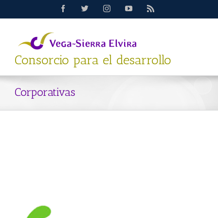
Saltar
Facebook
Twitter
Instagram
YouTube
Rss
al
contenido
Consorcio para el desarrollo
Corporativas