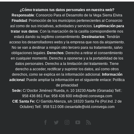
¿Cómo tratamos tus datos personales en nuestra web?
Responsable
: Consorcio Para el Desarrollo de la Vega Sierra Elvira
Finalidad
: Promoción de los municipios pertenecientes al Consorcio
así como de sus iniciativas, actividades y servicios.
Legitimación para
tratar sus datos
: Con la marcación de la casilla correspondiente nos
estará dando su legítimo consentimiento.
Destinatarios
: Tendrán
acceso los desarrolladores webs y la empresa que nos da alojamiento.
No se van a destinar a ningún otro tercero para su tratamiento, salvo
obligaciones legales.
Derechos
: Derecho a retirar el consentimiento
en cualquier momento. Derecho a oponerse y a la portabilidad de los
datos personales. Derecho a la limitación del tratamiento. Tiene
derecho a acceder, rectificar y suprimir los datos, así como otros
derechos, como se explica en la información adicional.
Información
adicional
: Puede ampliar la información en el siguiente enlace:
Política
de privacidad
Sede:
C/ Doctor Jiménez Rueda, n. 10 18230 Atarfe (Granada) Telf.:
958 436 861 Fax: 958 436 600 info@old.consvega.com
CIE Santa Fe:
C/ Garrido Atienza, s/n 18320 Santa Fe (Pol.Ind. 2 de
Octubre) Telf.: 958 513 008 ciesantafe@old.consvega.com
Facebook
Twitter
Instagram
YouTube
Rss