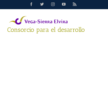
Saltar
Facebook
Twitter
Instagram
YouTube
Rss
al
contenido
Consorcio para el desarrollo