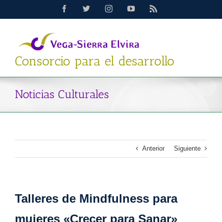
Saltar
Facebook
Twitter
Instagram
YouTube
Rss
al
contenido
Consorcio para el desarrollo
Noticias Culturales
Anterior
Siguiente
Talleres de Mindfulness para
mujeres «Crecer para Sanar»