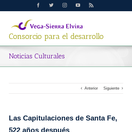
Saltar
Facebook
Twitter
Instagram
YouTube
Rss
al
contenido
Consorcio para el desarrollo
Noticias Culturales
Anterior
Siguiente
Las Capitulaciones de Santa Fe,
522 años después