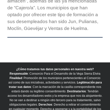
almacén”, además de las ya mencionadas
de “Cajero/a”. Los municipios que han
optado por ofrecer este tipo de formación a
sus desempleados han sido Jun, Pulianas,
Moclín, Güevéjar y Ventas de Huelma.
¿Cómo tratamos tus datos personales en nuestra web?
Responsable
: Consorcio Para el Desarrollo de la Vega Sierra Elvira
Finalidad
: Promoción de los municipios pertenecientes al Consorcio
así como de sus iniciativas, actividades y servicios.
Legitimación para
tratar sus datos
: Con la marcación de la casilla correspondiente nos
estará dando su legítimo consentimiento.
Destinatarios
: Tendrán
acceso los desarrolladores webs y la empresa que nos da alojamiento.
No se van a destinar a ningún otro tercero para su tratamiento, salvo
obligaciones legales.
Derechos
: Derecho a retirar el consentimiento
en cualquier momento. Derecho a oponerse y a la portabilidad de los