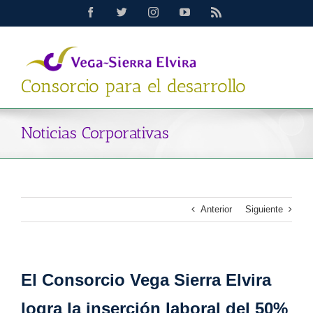
Saltar
Facebook
Twitter
Instagram
YouTube
Rss
al
contenido
Consorcio para el desarrollo
Noticias Corporativas
Anterior
Siguiente
El Consorcio Vega Sierra Elvira
logra la inserción laboral del 50%