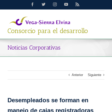
Saltar
Facebook
Twitter
Instagram
YouTube
Rss
al
contenido
Consorcio para el desarrollo
Noticias Corporativas
Anterior
Siguiente
Desempleados se forman en
manejo de cajas registradoras