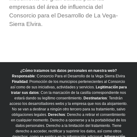
empresas del área de influencia del
Consorcio para el Desarrollo de La Vega-
Sierra Elvira.
¿Cómo tratamos tus datos personales en nuestra web?
Responsable
: Consorcio Para el Desarrollo de la Vega Sierra Elvira
Finalidad
: Promoción de los municipios pertenecientes al Consorcio
así como de sus iniciativas, actividades y servicios.
Legitimación para
tratar sus datos
: Con la marcación de la casilla correspondiente nos
estará dando su legítimo consentimiento.
Destinatarios
: Tendrán
acceso los desarrolladores webs y la empresa que nos da alojamiento.
No se van a destinar a ningún otro tercero para su tratamiento, salvo
obligaciones legales.
Derechos
: Derecho a retirar el consentimiento
en cualquier momento. Derecho a oponerse y a la portabilidad de los
datos personales. Derecho a la limitación del tratamiento. Tiene
derecho a acceder, rectificar y suprimir los datos, así como otros
derechos, como se explica en la información adicional.
Información