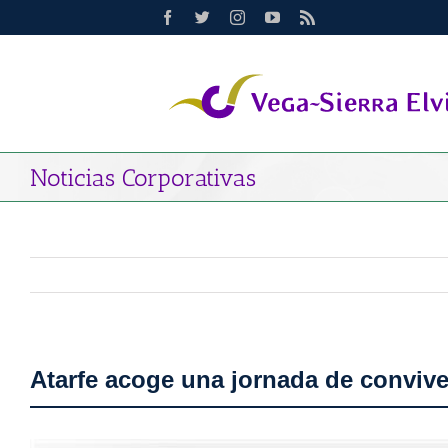
Saltar
Facebook
Twitter
Instagram
YouTube
Rss
al
contenido
Noticias Corporativas
Atarfe acoge una jornada de convive